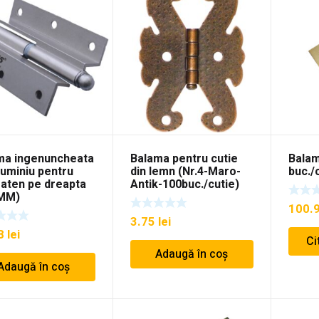
ma ingenuncheata
Balama pentru cutie
Balam
luminiu pentru
din lemn (Nr.4-Maro-
buc./
saten pe dreapta
Antik-100buc./cutie)
MM)
100.
3.75
lei
38
lei
Ci
Adaugă în coș
Adaugă în coș