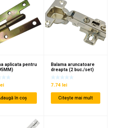
a aplicata pentru
Balama aruncatoare
(95MM)
dreapta (2 buc./set)
lei
7.74
lei
daugă în coș
Citește mai mult