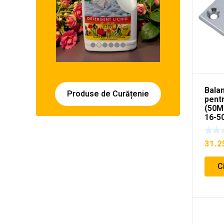
Bala
Produse de Curățenie
pentr
(50M
16-5
31.
C