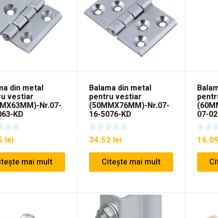
ma din metal
Balama din metal
Balam
u vestiar
pentru vestiar
pentr
MX63MM)-Nr.07-
(50MMX76MM)-Nr.07-
(60M
063-KD
16-5076-KD
07-02
25
lei
34.52
lei
16.0
itește mai mult
Citește mai mult
Ci