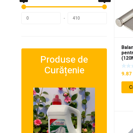
-
Balam
pent
Produse de
(12
Curățenie
9.87
C