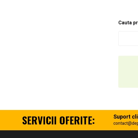
Cauta p
SERVICII OFERITE:
Suport cli
contact@de