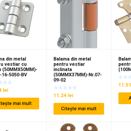
ma din metal
Balama din metal
Balam
u vestiar cu
pentru vestiar
pentr
b (50MMX50MM)-
inclinata
(100
7-16-5050-BV
(50MMX37MM)-Nr.07-
09-02
11.5
34
lei
11.24
lei
A
itește mai mult
Citește mai mult