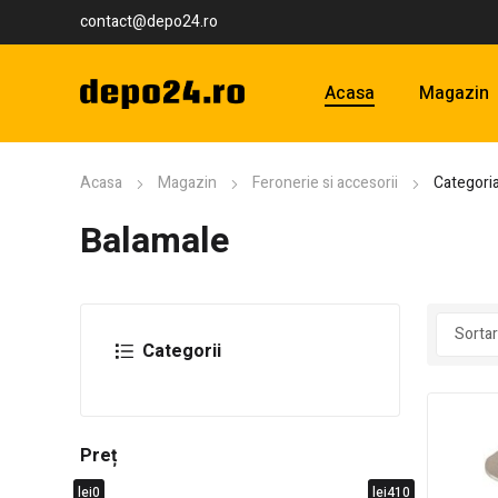
contact@depo24.ro
Acasa
Magazin
Acasa
Magazin
Feronerie si accesorii
Categoria
Balamale
Categorii
Preț
lei0
lei410