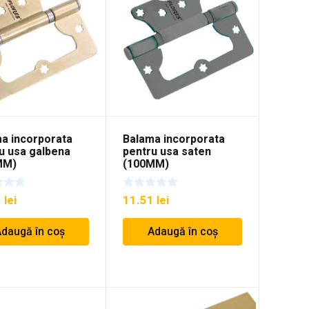
a incorporata
Balama incorporata
u usa galbena
pentru usa saten
MM)
(100MM)
1
lei
11.51
lei
daugă în coș
Adaugă în coș