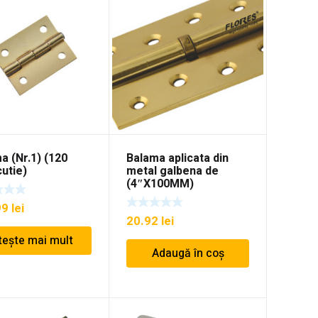
a (Nr.1) (120
Balama aplicata din
cutie)
metal galbena de
(4″X100MM)
99
lei
20.92
lei
tește mai mult
Adaugă în coș