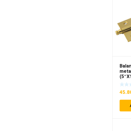
Balam
meta
(5″X
45.