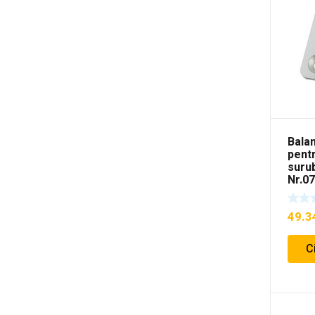
Bala
pentr
suru
Nr.0
49.
C