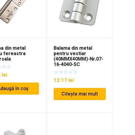
a din metal
Balama din metal
u fereastra
pentru vestiar
rsala
(40MMX40MM)-Nr.07-
16-4040-SC
8
lei
12.17
lei
daugă în coș
Citește mai mult