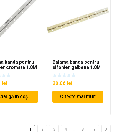
a banda pentru
Balama banda pentru
ier cromata 1.8M
sifonier galbena 1.8M
0
lei
20.06
lei
daugă în coș
Citește mai mult
…
1
2
3
4
8
9