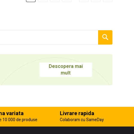
Descopera mai
mult
a variata
Livrare rapida
e 10 000 de produse
Colaboram cu SameDay