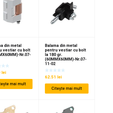
a din metal
Balama din metal
u vestiar cu bolt
pentru vestiar cu bolt
MX60MM)-Nr.07-
la 180 gr.
(60MMX60MM)-Nr.07-
11-02
9
lei
62.51
lei
tește mai mult
Citește mai mult