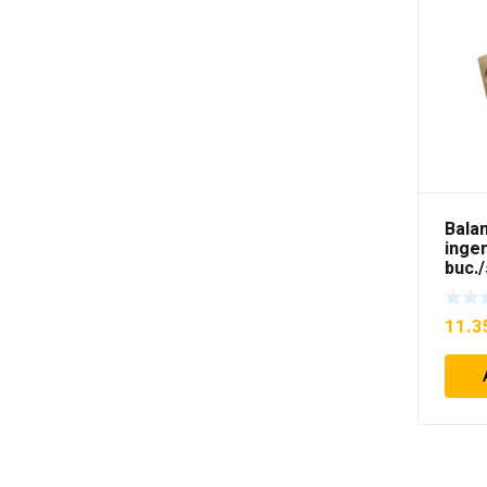
Bala
inge
buc./
11.