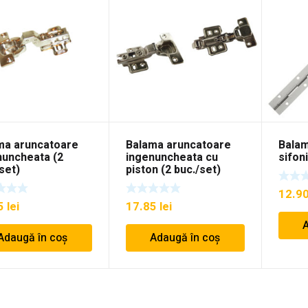
ma aruncatoare
Balama aruncatoare
Balam
nuncheata (2
ingenuncheata cu
sifon
set)
piston (2 buc./set)
12.9
35
lei
17.85
lei
A
Adaugă în coș
Adaugă în coș