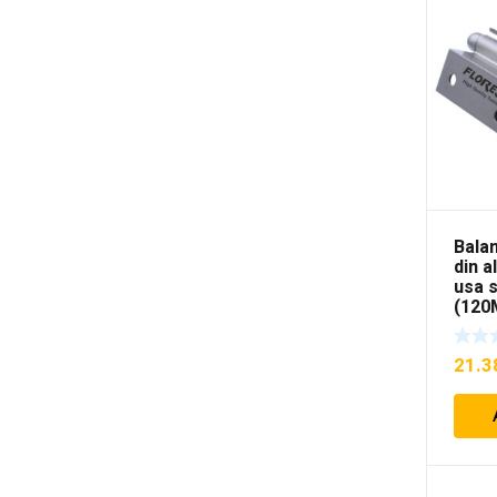
Bala
din a
usa 
(120
21.