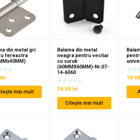
a din metal gri
Balama din metal
Balam
ru fereastra
neagra pentru vestiar
pentr
0MMx40MM)
cu surub
unive
(60MMX60MM)-Nr.07-
14-6060
lei
18.0
24.65
lei
itește mai mult
A
Citește mai mult