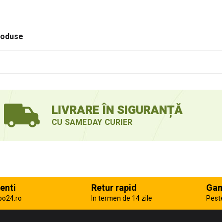
roduse
LIVRARE ÎN SIGURANȚĂ
CU SAMEDAY CURIER
enti
Retur rapid
Gam
po24.ro
In termen de 14 zile
Pest