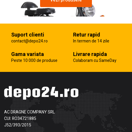
Vezi produsele
Suport clienti
Retur rapid
contact@depo24.ro
In termen de 14 zile
Gama variata
Livrare rapida
Peste 10 000 de produse
Colaboram cu SameDay
AC DRAGNE COMPANY SRL
CUI: RO34721885
J52/393/2015