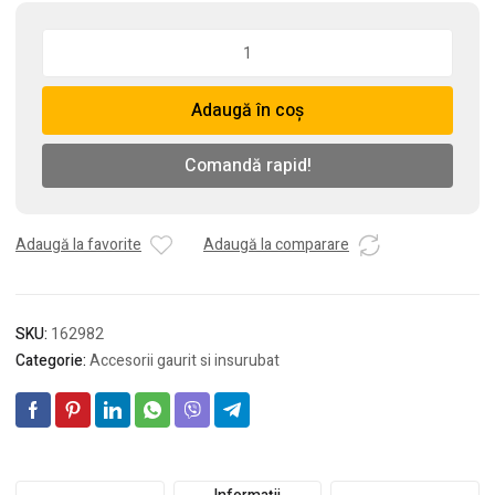
Cantitate
Burghiu
SDS,
Adaugă în coș
6
x
260
Comandă rapid!
mm
Adaugă la favorite
Adaugă la comparare
SKU:
162982
Categorie:
Accesorii gaurit si insurubat