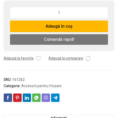
Cantitate
Freza
pentru
Adaugă în coș
metal,
102
mm
Comandă rapid!
-
4"
Adaugă la favorite
Adaugă la comparare
SKU:
161262
Categorie:
Accesorii pentru frezare