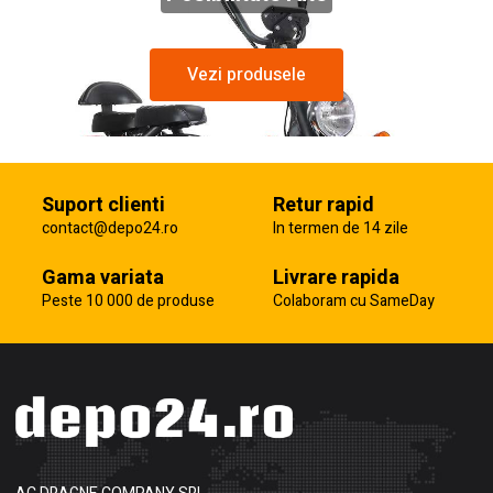
Vezi produsele
Suport clienti
Retur rapid
contact@depo24.ro
In termen de 14 zile
Gama variata
Livrare rapida
Peste 10 000 de produse
Colaboram cu SameDay