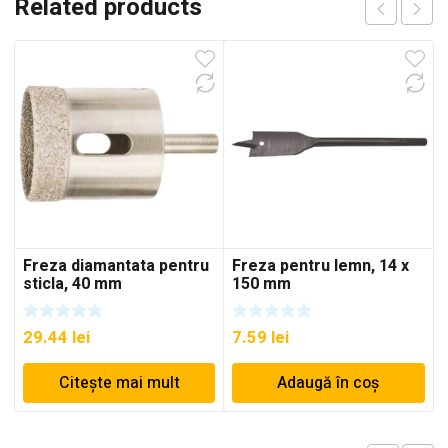
Related products
Freza diamantata pentru
Freza pentru lemn, 14 x
sticla, 40 mm
150 mm
29.44
lei
7.59
lei
Citește mai mult
Adaugă în coș