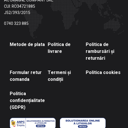
AC DRAGNE COMPANY SRL
CUI: RO34721885
J52/393/2015
0740 323 885
Metode de plata
Politica de
Politica de
livrare
rambursări și
returnări
Formular retur
Termeni și
Politica cookies
comanda
condiții
Politica
confidențialitate
(GDPR)