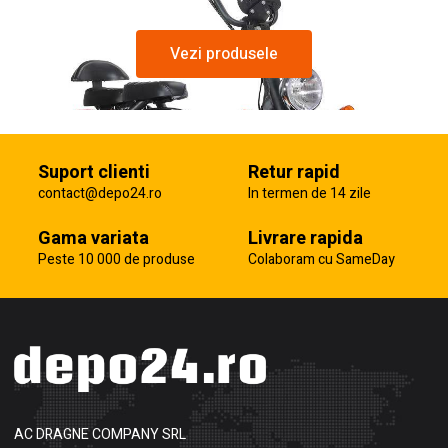
Vezi produsele
Suport clienti
Retur rapid
contact@depo24.ro
In termen de 14 zile
Gama variata
Livrare rapida
Peste 10 000 de produse
Colaboram cu SameDay
AC DRAGNE COMPANY SRL