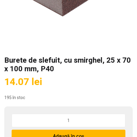
Burete de slefuit, cu smirghel, 25 x 70
x 100 mm, P40
14.07
lei
195 în stoc
Cantitate
Burete
de
Adaugă în coș
slefuit,