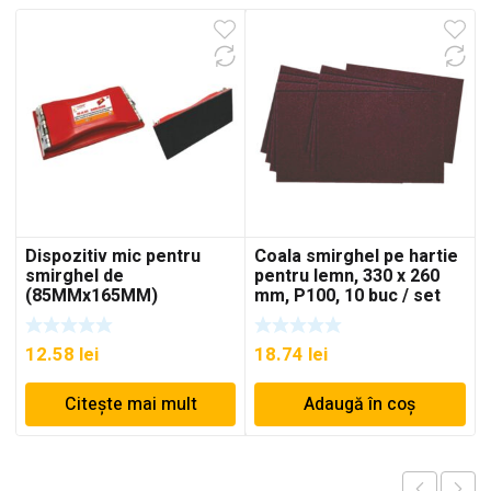
Dispozitiv mic pentru
Coala smirghel pe hartie
smirghel de
pentru lemn, 330 x 260
(85MMx165MM)
mm, P100, 10 buc / set
12.58
lei
18.74
lei
Citește mai mult
Adaugă în coș