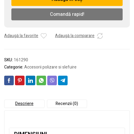
cu
smirghel,
Comandă rapid!
25
x
70
Adaugă la favorite
Adaugă la comparare
x
100
mm,
P40
SKU:
161290
Categorie:
Accesorii polizare si slefuire
Descriere
Recenzii (0)