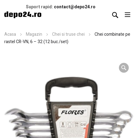
Suport rapid:
contact@depo24.ro
Acasa
Magazin
Chei si truse chei
Chei combinate pe
rastel CR-VN, 6 – 32 (12 buc./set)