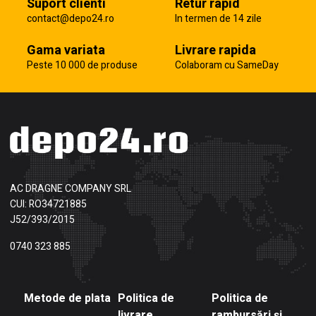
Suport clienti
Retur rapid
contact@depo24.ro
In termen de 14 zile
Gama variata
Livrare rapida
Peste 10 000 de produse
Colaboram cu SameDay
AC DRAGNE COMPANY SRL
CUI: RO34721885
J52/393/2015
0740 323 885
Metode de plata
Politica de
Politica de
livrare
rambursări și