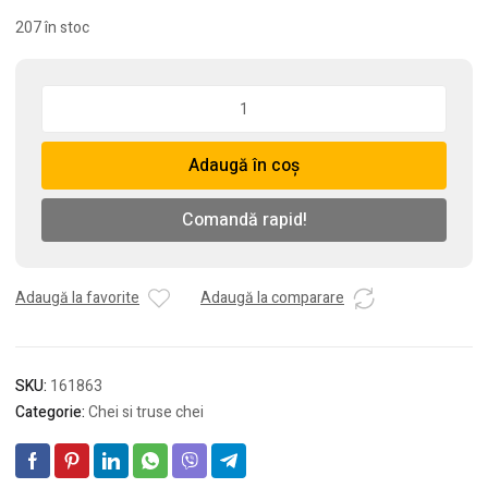
207 în stoc
Cantitate
Chei
combinate
Adaugă în coș
pe
rastel
CR-
Comandă rapid!
VN,
6
-
Adaugă la favorite
Adaugă la comparare
32
(12
buc./set)
SKU:
161863
Categorie:
Chei si truse chei