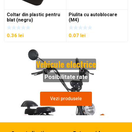
Coltar din plastic pentru
Piulita cu autoblocare
blat (negru)
(M4)
0.36
lei
0.07
lei
Vehicule electrice
Posibilitate rate
Vezi produsele