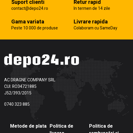
Suport clienti
Retur rapid
contact@depo24.ro
In termen de 14 zile
Gama variata
Livrare rapida
Peste 10 000 de produse
Colaboram cu SameDay
AC DRAGNE COMPANY SRL
CUI: RO34721885
J52/393/2015
0740 323 885
Metode de plata
Politica de
Politica de