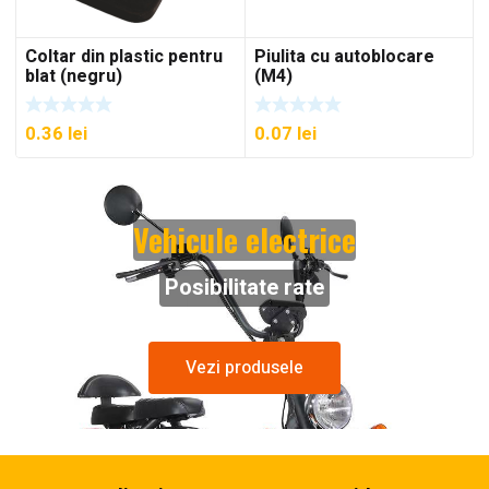
Coltar din plastic pentru
Piulita cu autoblocare
blat (negru)
(M4)
0.36
lei
0.07
lei
Vehicule electrice
Posibilitate rate
Vezi produsele