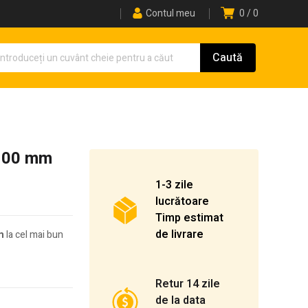
Contul meu
0
0
 100 mm
1-3 zile
lucrătoare
Timp estimat
de livrare
m
la cel mai bun
Retur 14 zile
de la data