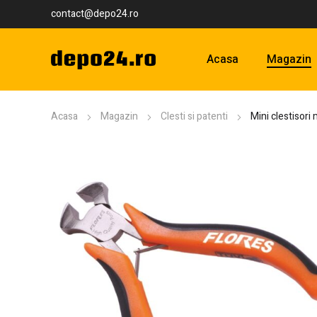
contact@depo24.ro
Acasa
Magazin
Acasa
Magazin
Clesti si patenti
Mini clestisori