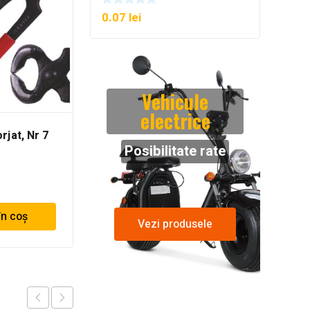
0.07
lei
Vehicule
electrice
rjat, Nr 7
Cleste papagal, nr 10,
225 mm
Posibilitate rate
29.16
lei
în coș
Citește mai mult
Vezi produsele