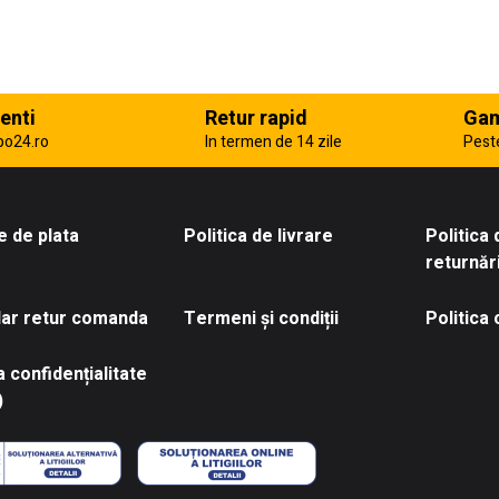
enti
Retur rapid
Gam
po24.ro
In termen de 14 zile
Pest
 de plata
Politica de livrare
Politica
returnăr
ar retur comanda
Termeni și condiții
Politica
a confidențialitate
)