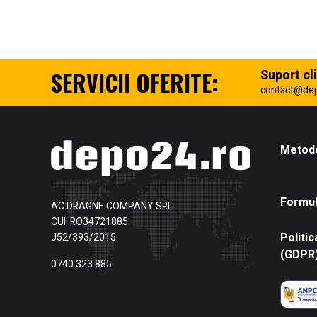
SERVICII OFERITE:
Suport cli
contact@de
Metode
Formul
AC DRAGNE COMPANY SRL
CUI: RO34721885
Politic
J52/393/2015
(GDPR
0740 323 885