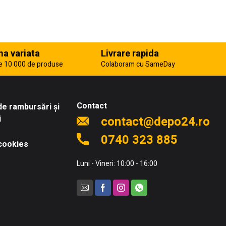
a variata
Livrare rapida
e 10 000 de produse
Colaboram cu SameDay
Contact
 de rambursări și
i
contact@depo24.ro
0740 323 885
 cookies
Luni - Vineri: 10:00 - 16:00