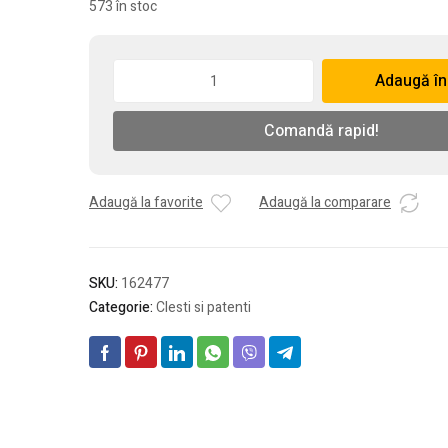
573 în stoc
Cantitate
Adaugă în
Mini
clestisori
Comandă rapid!
model
cleste
5",
100
Adaugă la favorite
Adaugă la comparare
mm
SKU:
162477
Categorie:
Clesti si patenti