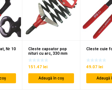
at, Nr 10
Cleste capsator pop
Cleste cuie fo
nituri cu arc, 330 mm
151.47
lei
49.07
lei
 coș
Adaugă în coș
Adaugă 