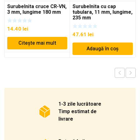
Surubelnita cruce CR-VN,
Surubelnita cu cap
3 mm, lungime 180 mm
tubulara, 11 mm, lungime,
235 mm
14.40
lei
47.61
lei
Citește mai mult
Adaugă în coș
1-3 zile lucrătoare
Timp estimat de
livrare