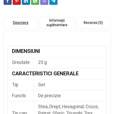
Informații
Descriere
Recenzii (0)
suplimentare
DIMENSIUNI
Greutate
25 g
CARACTERISTICI GENERALE
Tip
Set
Functii
De precizie
Stea, Drept, Hexagonal, Cruce,
Tip cap
Patrat, Sferic, Triunghi, Torx,