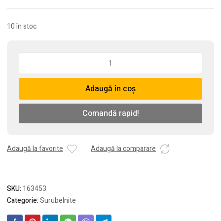
10 în stoc
Cantitate
Trusa
profesionala
Adaugă în coș
cu
surubelnita
de
Comandă rapid!
precizie
si
31
Adaugă la favorite
Adaugă la comparare
de
capete
interschimbabilem
rosu
SKU:
163453
Categorie:
Surubelnite