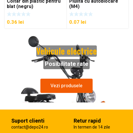
Coltar din plastic pentru
Piulita cu autoblocare
blat (negru)
(M4)
0.36
lei
0.07
lei
Vehicule electrice
Posibilitate rate
Vezi produsele
Suport clienti
Retur rapid
contact@depo24.ro
In termen de 14 zile