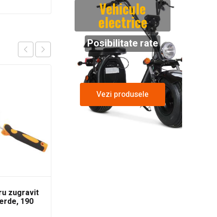
Vehicule
electrice
Posibilitate rate
Vezi produsele
ru zugravit
Trafalet pentru zugravit
erde, 190
cu burete Sponge, 190 x
300 mm