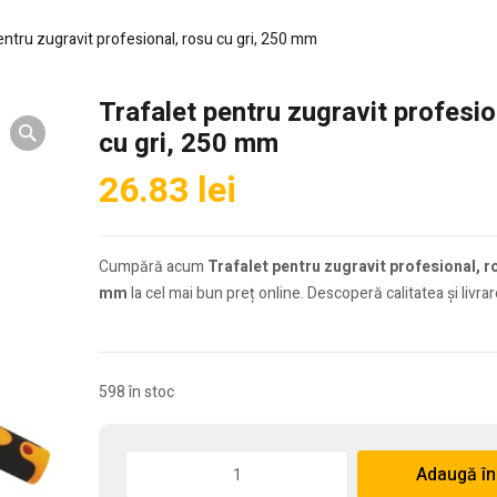
entru zugravit profesional, rosu cu gri, 250 mm
Trafalet pentru zugravit profesio
cu gri, 250 mm
26.83
lei
Cumpără acum
Trafalet pentru zugravit profesional, ro
mm
la cel mai bun preț online. Descoperă calitatea și livrar
598 în stoc
Cantitate
Adaugă în
Trafalet