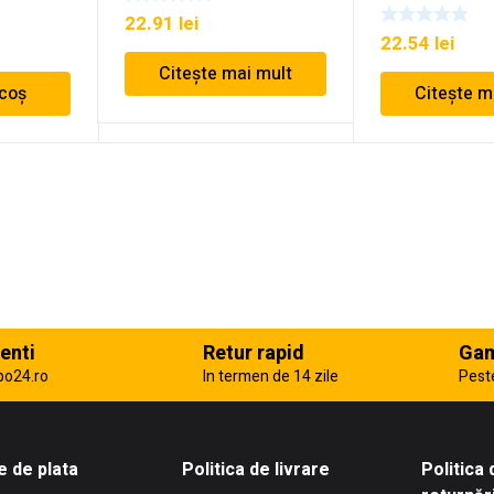
22.91
lei
22.54
lei
Citește mai mult
 coș
Citește m
enti
Retur rapid
Gam
po24.ro
In termen de 14 zile
Pest
 de plata
Politica de livrare
Politica