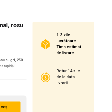
nal, rosu
1-3 zile
lucrătoare
Timp estimat
de livrare
su cu gri, 250
ea rapidă!
Retur 14 zile
de la data
livrarii
 coș