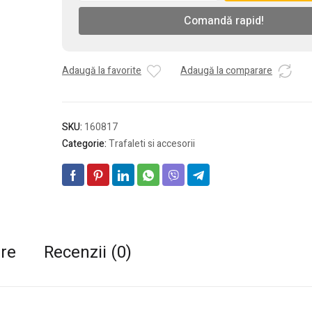
pentru
Comandă rapid!
zugravit
profesional,
rosu
cu
Adaugă la favorite
Adaugă la comparare
gri,
250
mm
SKU:
160817
Categorie:
Trafaleti si accesorii
are
Recenzii (0)