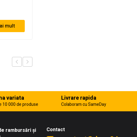
16.66
lei
ai mult
Adaugă în coș
a variata
Livrare rapida
e 10 000 de produse
Colaboram cu SameDay
Contact
 de rambursări și