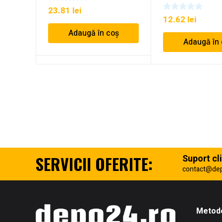
23.81
lei
12.62
lei
Adaugă în coș
Adaugă în
SERVICII OFERITE:
Suport cli
contact@de
Metode