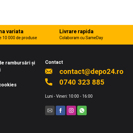
a variata
Livrare rapida
e 10 000 de produse
Colaboram cu SameDay
Contact
 de rambursări și
i
contact@depo24.ro
0740 323 885
 cookies
Luni - Vineri: 10:00 - 16:00