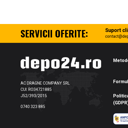
SERVICII OFERITE:
Suport cli
contact@de
Metode
Formul
AC DRAGNE COMPANY SRL
CUI: RO34721885
Politic
J52/393/2015
(GDPR
0740 323 885