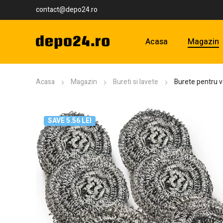
contact@depo24.ro
Acasa
Magazin
Acasa
Magazin
Bureti si lavete
Burete pentru v
SAVE 5.56 LEI