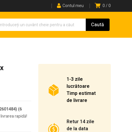
Contul meu
0
0
ox
1-3 zile
lucrătoare
Timp estimat
de livrare
2601484) (6
livrarea rapidă!
Retur 14 zile
de la data