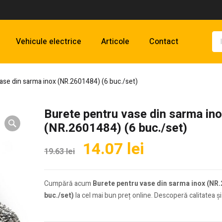
Vehicule electrice
Articole
Contact
ase din sarma inox (NR.2601484) (6 buc./set)
Burete pentru vase din sarma in
(NR.2601484) (6 buc./set)
Prețul
Prețul
14.07
lei
19.63
lei
inițial
curent
a
este:
Cumpără acum
Burete pentru vase din sarma inox (NR.
fost:
14.07 lei.
buc./set)
la cel mai bun preț online. Descoperă calitatea și 
19.63 lei.