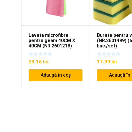
Laveta microfibra
Burete pentru 
pentru geam 40CM X
(NR.2601499) (
40CM (NR.2601218)
buc./set)
23.16
lei
17.99
lei
Adaugă în coș
Adaugă în