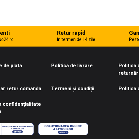
enti
Retur rapid
Gam
po24.ro
In termen de 14 zile
Pest
 de plata
Politica de livrare
Politica
returnăr
ar retur comanda
Termeni și condiții
Politica
a confidențialitate
)