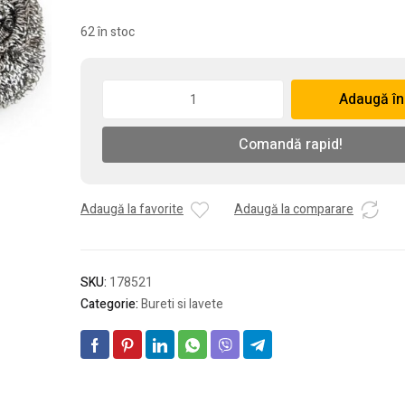
62 în stoc
Cantitate
Adaugă în
Burete
pentru
Comandă rapid!
vase
din
sarma
inox
Adaugă la favorite
Adaugă la comparare
(NR.2601484)
(6
buc./set)
SKU:
178521
Categorie:
Bureti si lavete