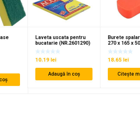
vase
Laveta uscata pentru
Burete spalar
6
bucatarie (NR.2601290)
270 x 165 x 
10.19
lei
18.65
lei
Adaugă în coș
Citește m
 coș