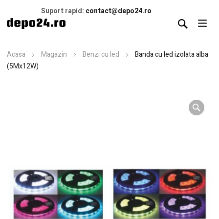
Suport rapid:
contact@depo24.ro
Acasa
Magazin
Benzi cu led
Banda cu led izolata alba
(5Mx12W)