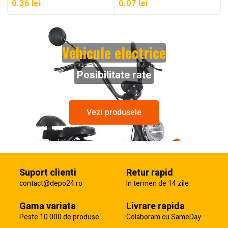
0.36
lei
0.07
lei
Vehicule electrice
Posibilitate rate
Vezi produsele
Suport clienti
Retur rapid
contact@depo24.ro
In termen de 14 zile
Gama variata
Livrare rapida
Peste 10 000 de produse
Colaboram cu SameDay