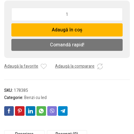
Cantitate
Banda
cu
Adaugă în coș
led
izolata
alba
Comandă rapid!
(5Mx12W)
Adaugă la favorite
Adaugă la comparare
SKU:
178385
Categorie:
Benzi cu led