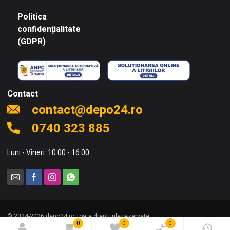
Politica
confidențialitate
(GDPR)
Contact
contact@depo24.ro
0740 323 885
Luni - Vineri: 10:00 - 16:00
© 2024-2026 depo24.ro Toate drepturile rezervate.
0
0
0