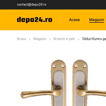
contact@depo24.ro
Acasa
Magazin
Acasa
Magazin
Broaste si yale
Silduri Kumru g