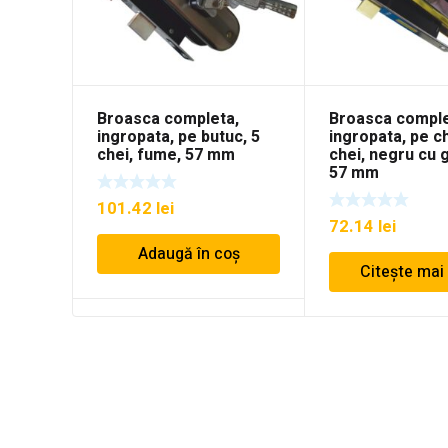
Broasca completa,
Broasca comple
ingropata, pe butuc, 5
ingropata, pe ch
chei, fume, 57 mm
chei, negru cu 
57 mm
101.42
lei
72.14
lei
Adaugă în coș
Citește mai