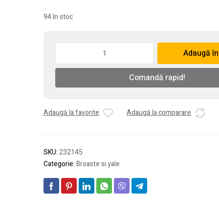
94 în stoc
Cantitate
Adaugă în
Silduri
Kumru
Comandă rapid!
galben-
saten
pe
cilindru
Adaugă la favorite
Adaugă la comparare
(85MM)
SKU:
232145
Categorie:
Broaste si yale