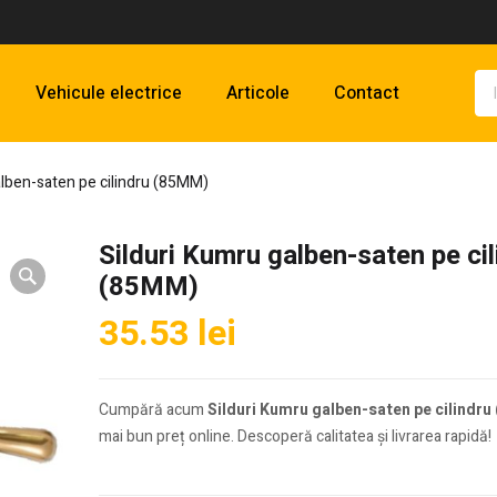
Vehicule electrice
Articole
Contact
alben-saten pe cilindru (85MM)
Silduri Kumru galben-saten pe cil
(85MM)
35.53
lei
Cumpără acum
Silduri Kumru galben-saten pe cilindr
mai bun preț online. Descoperă calitatea și livrarea rapidă!