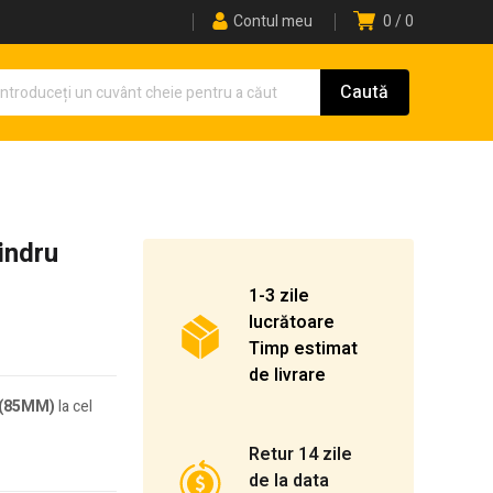
Contul meu
0
0
indru
1-3 zile
lucrătoare
Timp estimat
de livrare
u (85MM)
la cel
Retur 14 zile
de la data