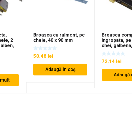
ta,
Broasca cu rulment, pe
Broasca comp
eie, 2
cheie, 40 x 90 mm
ingropata, pe
galben,
chei, galben
50.48
lei
72.14
lei
Adaugă în coș
Adaugă 
 mult