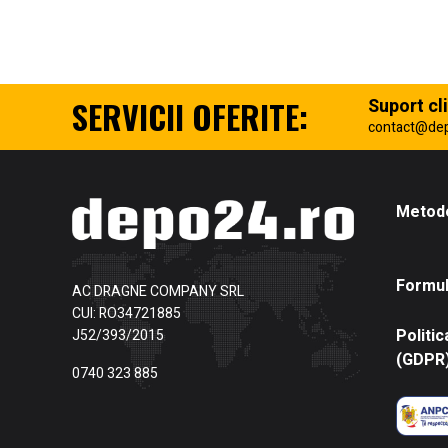
SERVICII OFERITE:
Suport cli
contact@de
Metode
Formul
AC DRAGNE COMPANY SRL
CUI: RO34721885
Politic
J52/393/2015
(GDPR
0740 323 885