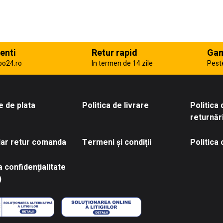
enti
Retur rapid
Gam
po24.ro
In termen de 14 zile
Pest
 de plata
Politica de livrare
Politica
returnăr
ar retur comanda
Termeni și condiții
Politica
a confidențialitate
)