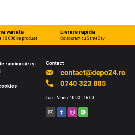
a variata
Livrare rapida
e 10 000 de produse
Colaboram cu SameDay
Contact
 de rambursări și
i
contact@depo24.ro
0740 323 885
 cookies
Luni - Vineri: 10:00 - 16:00