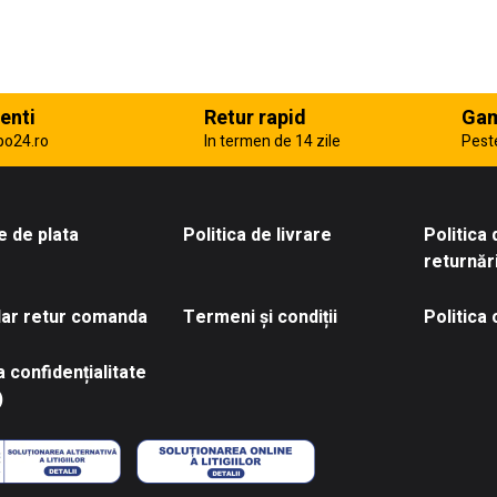
enti
Retur rapid
Gam
po24.ro
In termen de 14 zile
Pest
 de plata
Politica de livrare
Politica
returnăr
ar retur comanda
Termeni și condiții
Politica
a confidențialitate
)