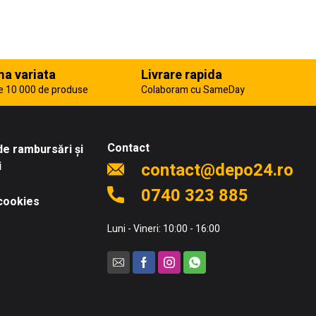
a variata
Livrare rapida
e 10 000 de produse
Colaboram cu SameDay
Contact
 de rambursări și
i
contact@depo24.ro
0740 323 885
 cookies
Luni - Vineri: 10:00 - 16:00