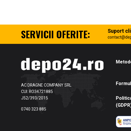
SERVICII OFERITE:
Suport cli
contact@de
Metode
Formul
AC DRAGNE COMPANY SRL
CUI: RO34721885
Politic
J52/393/2015
(GDPR
0740 323 885