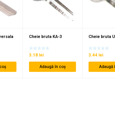
versala
Cheie bruta KA-3
Cheie bruta 
3.18
lei
3.44
lei
 coș
Adaugă în coș
Adaugă 