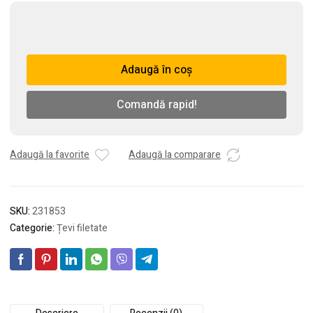
Cantitate
Teava
filetata
Adaugă în coș
din
metal
(1/2-
Comandă rapid!
20CM)
Adaugă la favorite
Adaugă la comparare
SKU:
231853
Categorie:
Țevi filetate