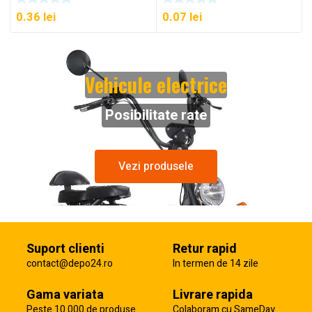
0.36
lei
0.07
lei
Vehicule electrice
Posibilitate rate
Vezi produsele
Suport clienti
Retur rapid
contact@depo24.ro
In termen de 14 zile
Gama variata
Livrare rapida
Peste 10 000 de produse
Colaboram cu SameDay