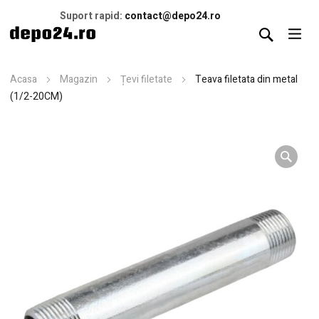
Suport rapid:
contact@depo24.ro
Acasa
Magazin
Țevi filetate
Teava filetata din metal
(1/2-20CM)