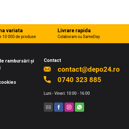
a variata
Livrare rapida
e 10 000 de produse
Colaboram cu SameDay
Contact
 de rambursări și
i
contact@depo24.ro
0740 323 885
 cookies
Luni - Vineri: 10:00 - 16:00