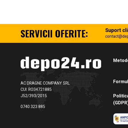
SERVICII OFERITE:
Suport cli
contact@de
Metode
Formul
AC DRAGNE COMPANY SRL
CUI: RO34721885
Politic
J52/393/2015
(GDPR
0740 323 885