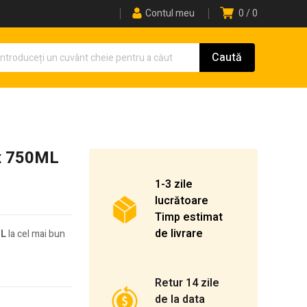
Contul meu
0
0
ex 750ML
1-3 zile
lucrătoare
Timp estimat
de livrare
ML
la cel mai bun
Retur 14 zile
de la data