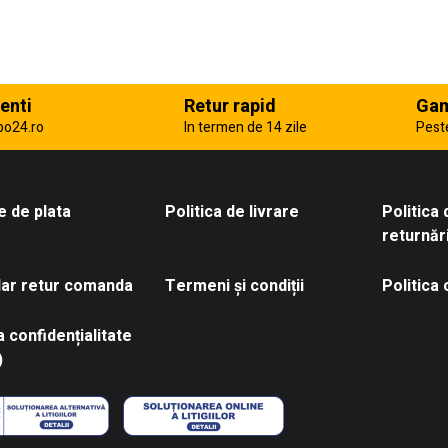
enti
Retur rapid
Gam
po24.ro
In termen de 14 zile
Pest
 de plata
Politica de livrare
Politica
returnăr
ar retur comanda
Termeni și condiții
Politica
a confidențialitate
)