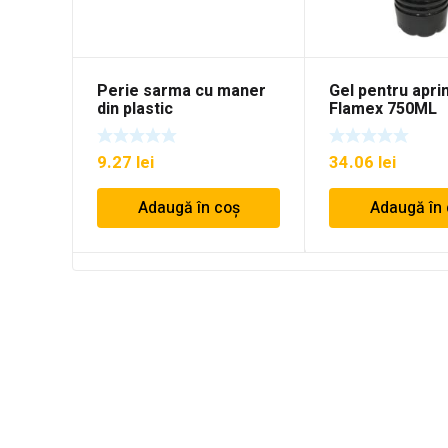
Perie sarma cu maner
Gel pentru apri
din plastic
Flamex 750ML
9.27
lei
34.06
lei
Adaugă în coș
Adaugă în