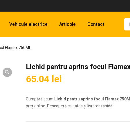
Vehicule electrice
Articole
Contact
ocul Flamex 750ML
Lichid pentru aprins focul Flam
65.04
lei
Cumpără acum
Lichid pentru aprins focul Flamex 750
preț online. Descoperă calitatea și livrarea rapidă!