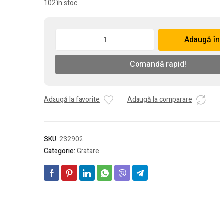
102 în stoc
Cantitate
Adaugă în
Lichid
pentru
Comandă rapid!
aprins
focul
Flamex
750ML
Adaugă la favorite
Adaugă la comparare
SKU:
232902
Categorie:
Gratare