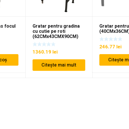
ns focul
Gratar pentru gradina
Gratar pentru
cu cutie pe roti
(40CMx36CM
(62CMx43CMX90CM)
246.77
lei
1360.19
lei
 coș
Citește m
Citește mai mult