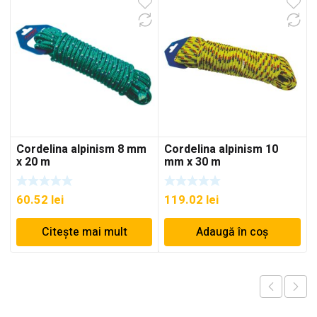
Cordelina alpinism 8 mm
Cordelina alpinism 10
x 20 m
mm x 30 m
60.52
lei
119.02
lei
Citește mai mult
Adaugă în coș