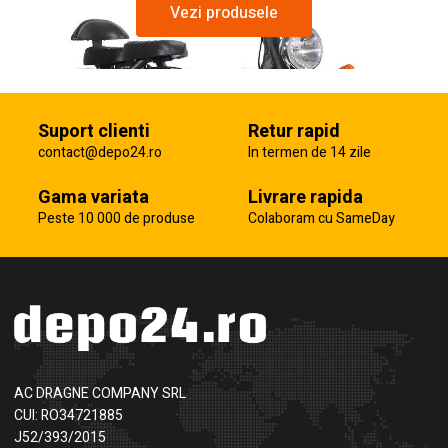
Vezi produsele
Suport clienti
Retur rapid
contact@depo24.ro
In termen de 14 zile
Gama variata
Livrare rapida
Peste 10 000 de produse
Colaboram cu SameDay
AC DRAGNE COMPANY SRL
CUI: RO34721885
J52/393/2015