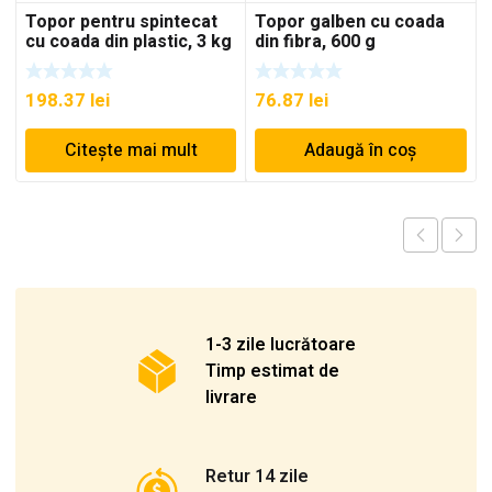
Topor pentru spintecat
Topor galben cu coada
cu coada din plastic, 3 kg
din fibra, 600 g
198.37
lei
76.87
lei
Citește mai mult
Adaugă în coș
1-3 zile lucrătoare
Timp estimat de
livrare
Retur 14 zile