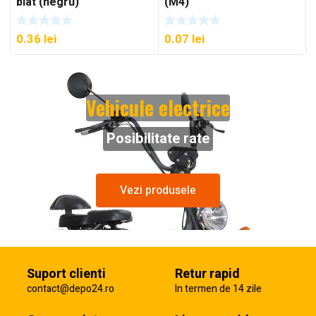
blat (negru)
(M4)
0.36
lei
0.07
lei
Vehicule electrice
Posibilitate rate
Vezi produsele
Suport clienti
Retur rapid
contact@depo24.ro
In termen de 14 zile