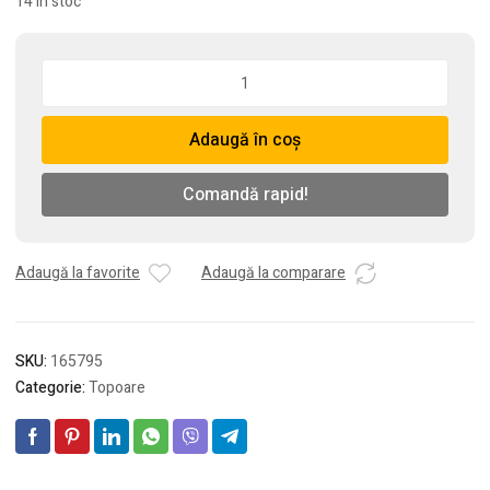
14 în stoc
Cantitate
Topor
pentru
Adaugă în coș
spintecat
cu
coada
Comandă rapid!
din
metal,
2.5
Adaugă la favorite
Adaugă la comparare
kg
SKU:
165795
Categorie:
Topoare