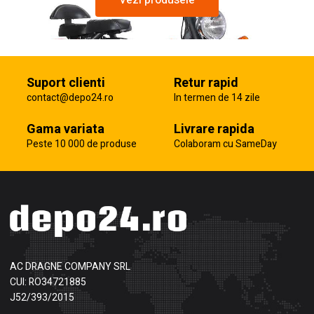
Vezi produsele
Suport clienti
Retur rapid
contact@depo24.ro
In termen de 14 zile
Gama variata
Livrare rapida
Peste 10 000 de produse
Colaboram cu SameDay
AC DRAGNE COMPANY SRL
CUI: RO34721885
J52/393/2015