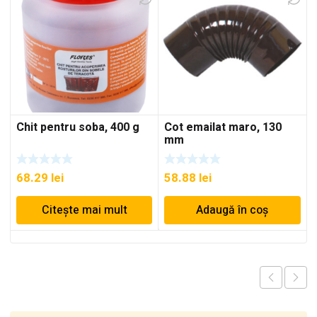
Chit pentru soba, 400 g
Cot emailat maro, 130
mm
68.29
lei
58.88
lei
Citește mai mult
Adaugă în coș