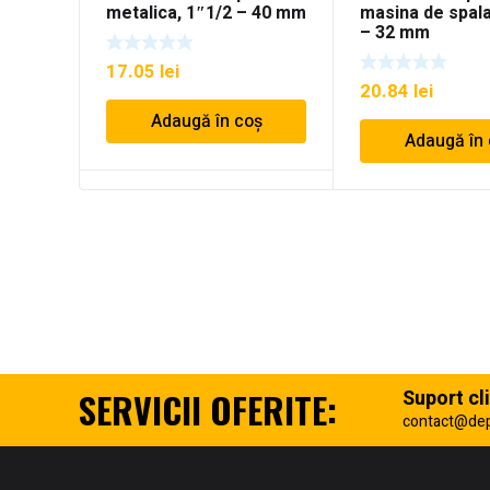
metalica, 1″1/2 – 40 mm
masina de spala
– 32 mm
17.05
lei
20.84
lei
Adaugă în coș
Adaugă în
SERVICII OFERITE:
Suport cli
contact@de