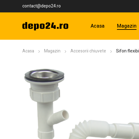
contact@depo24.ro
Acasa
Magazin
Acasa
Magazin
Accesorii chiuvete
Sifon flexi