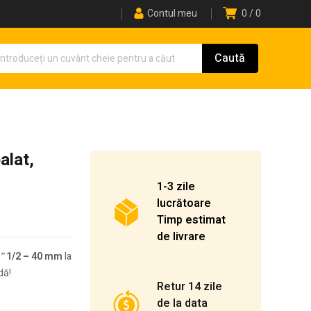
Contul meu
0
0
alat,
1-3 zile
lucrătoare
Timp estimat
de livrare
 1″1/2 – 40 mm
la
dă!
Retur 14 zile
de la data