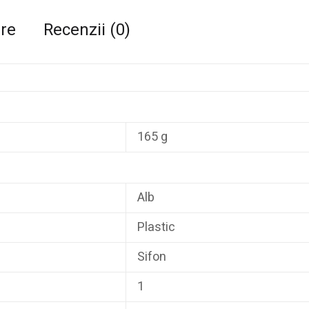
are
Recenzii (0)
165 g
Alb
Plastic
Sifon
1