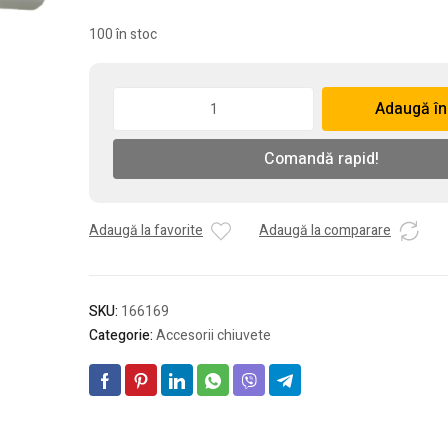
100 în stoc
Cantitate
Adaugă în
Sifon
flexibil
Comandă rapid!
pentru
masina
de
spalat,
Adaugă la favorite
Adaugă la comparare
1"1/2
-
40
SKU:
166169
mm
Categorie:
Accesorii chiuvete