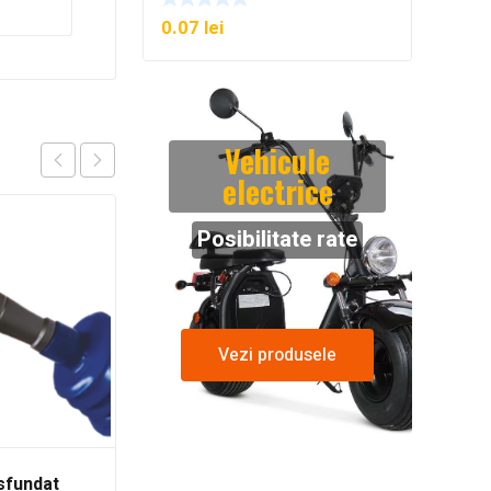
0.07
lei
Vehicule
electrice
Posibilitate rate
Vezi produsele
sfundat
Sifon cu preaplin,