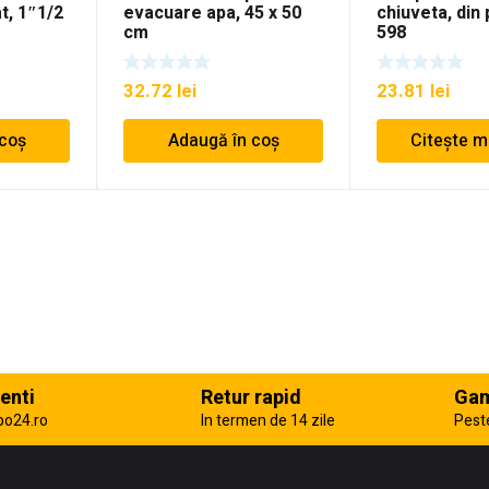
t, 1″1/2
evacuare apa, 45 x 50
chiuveta, din 
cm
598
32.72
lei
23.81
lei
 coș
Adaugă în coș
Citește m
enti
Retur rapid
Gam
po24.ro
In termen de 14 zile
Pest