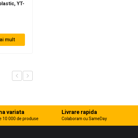
plastic, YT-
racord, pentru chiuveta
3″1/2 x 32 mm
82.96
lei
ai mult
Adaugă în coș
a variata
Livrare rapida
e 10 000 de produse
Colaboram cu SameDay