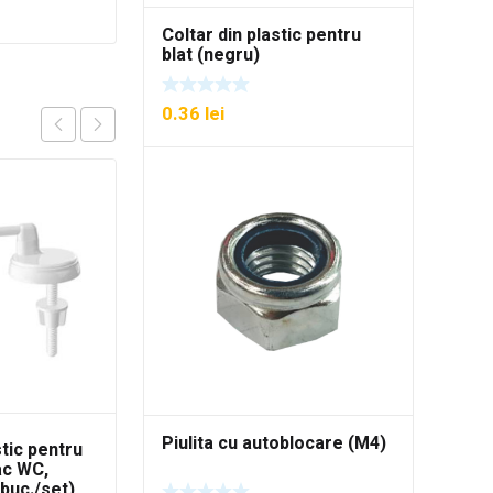
Coltar din plastic pentru
blat (negru)
0.36
lei
Piulita cu autoblocare (M4)
stic pentru
Surub din inox pentru
ac WC,
prindere capac WC,
buc./set)
model EGE (2 buc./set)