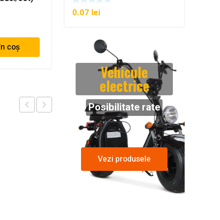
0.07
lei
49.07
lei
în coș
Adaugă în coș
Vehicule
electrice
Posibilitate rate
Vezi produsele