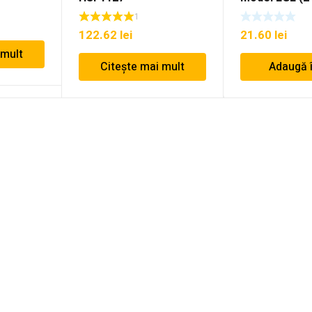
1
122.62
lei
21.60
lei
 mult
Citește mai mult
Adaugă 