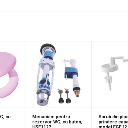
C, cu
Mecanism pentru
Surub din pla
rezervor WC, cu buton,
prindere cap
HSF1127
model EGE (2 