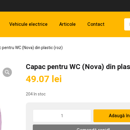
Vehicule electrice
Articole
Contact
 pentru WC (Nova) din plastic (roz)
Capac pentru WC (Nova) din plast
49.07
lei
204 în stoc
Cantitate
Adaugă în
Capac
pentru