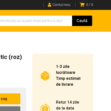
Contul meu
0
0
ic (roz)
1-3 zile
lucrătoare
Timp estimat
de livrare
 coș
Retur 14 zile
de la data