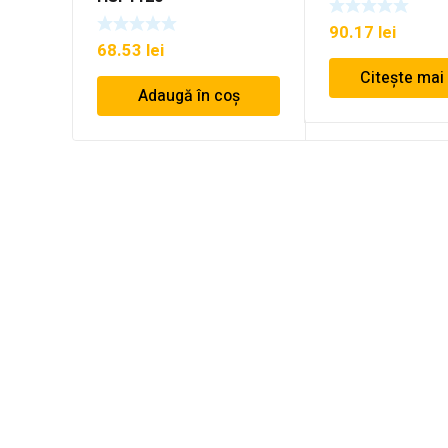
90.17
lei
68.53
lei
Citește mai
Adaugă în coș