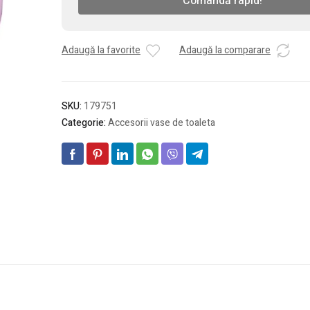
Comandă rapid!
WC
(Nova)
din
plastic
Adaugă la favorite
Adaugă la comparare
(roz)
SKU:
179751
Categorie:
Accesorii vase de toaleta