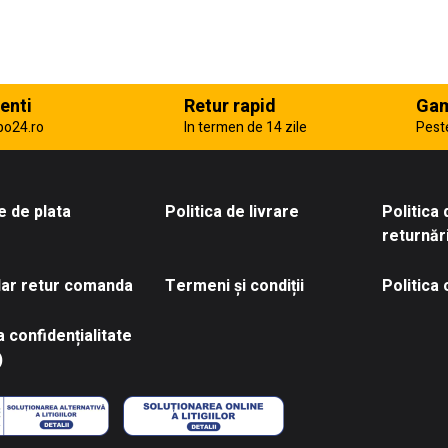
enti
Retur rapid
Gam
po24.ro
In termen de 14 zile
Pest
 de plata
Politica de livrare
Politica
returnăr
ar retur comanda
Termeni și condiții
Politica
a confidențialitate
)