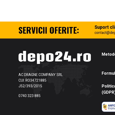
SERVICII OFERITE:
Suport cli
contact@de
Metode
Formul
AC DRAGNE COMPANY SRL
CUI: RO34721885
Politic
J52/393/2015
(GDPR
0740 323 885