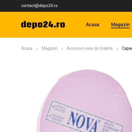
contact@depo24.ro
Acasa
Magazin
Acasa
Magazin
Accesorii vase de toaleta
Capac