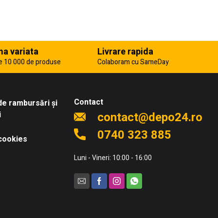
a variata
Livrare rapida
e 10 000 de produse
Colaboram cu SameDay
Contact
 de rambursări și
i
contact@depo24.ro
0740 323 885
 cookies
Luni - Vineri: 10:00 - 16:00