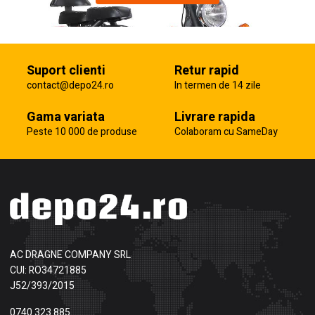
Suport clienti
Retur rapid
contact@depo24.ro
In termen de 14 zile
Gama variata
Livrare rapida
Peste 10 000 de produse
Colaboram cu SameDay
AC DRAGNE COMPANY SRL
CUI: RO34721885
J52/393/2015
0740 323 885