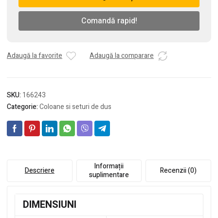
1.5
m
Comandă rapid!
Adaugă la favorite
Adaugă la comparare
SKU:
166243
Categorie:
Coloane si seturi de dus
Informații
Descriere
Recenzii (0)
suplimentare
DIMENSIUNI