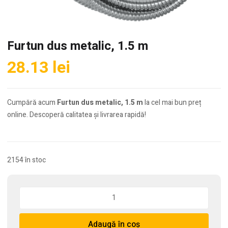
Furtun dus metalic, 1.5 m
28.13
lei
Cumpără acum
Furtun dus metalic, 1.5 m
la cel mai bun preț
online. Descoperă calitatea și livrarea rapidă!
2154 în stoc
Cantitate
Furtun
dus
Adaugă în coș
metalic,