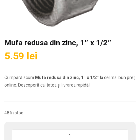
Mufa redusa din zinc, 1″ x 1/2″
5.59
lei
Cumpără acum
Mufa redusa din zinc, 1″ x 1/2″
la cel mai bun preț
online. Descoperă calitatea și livrarea rapidă!
48 în stoc
Cantitate
Mufa