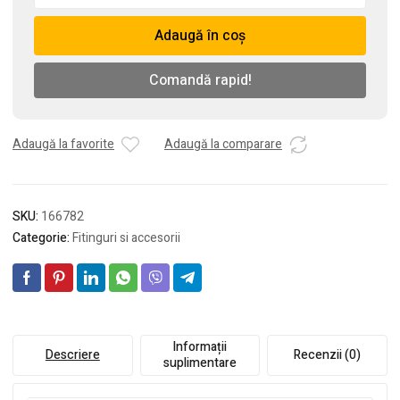
redusa
Adaugă în coș
din
zinc,
1"
Comandă rapid!
x
1/2"
Adaugă la favorite
Adaugă la comparare
SKU:
166782
Categorie:
Fitinguri si accesorii
Informații
Descriere
Recenzii (0)
suplimentare