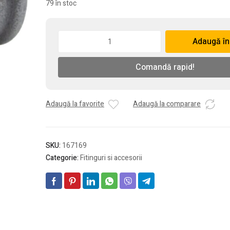
79 în stoc
Cantitate
Adaugă în
Teu
redus
Comandă rapid!
pentru
gaze,
negru,
1"
Adaugă la favorite
Adaugă la comparare
x
1/2"
SKU:
167169
Categorie:
Fitinguri si accesorii