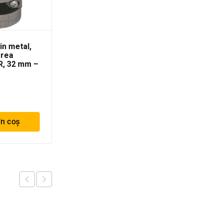
in metal,
Ascutitoare din plastic,
erea
pentru aschierea
R, 32 mm –
tevilor de PPR, 32 mm –
40 mm
84.76
lei
în coș
Adaugă în coș