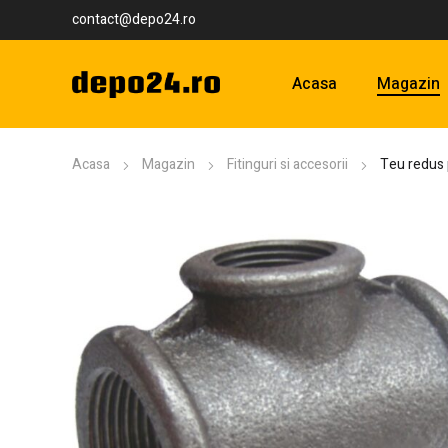
contact@depo24.ro
Acasa
Magazin
Acasa
Magazin
Fitinguri si accesorii
Teu redus 