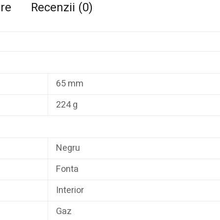
are
Recenzii (0)
65 mm
224 g
Negru
Fonta
Interior
Gaz