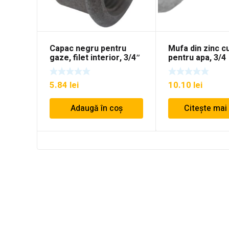
Capac negru pentru
Mufa din zinc cu
gaze, filet interior, 3/4″
pentru apa, 3/4
5.84
lei
10.10
lei
Adaugă în coș
Citește mai