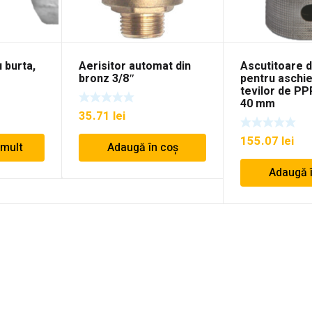
 burta,
Aerisitor automat din
Ascutitoare d
bronz 3/8″
pentru aschi
tevilor de PP
40 mm
35.71
lei
155.07
lei
 mult
Adaugă în coș
Adaugă 