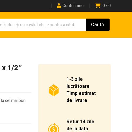
Contul meu
0
0
 x 1/2″
1-3 zile
lucrătoare
Timp estimat
de livrare
″
la cel mai bun
Retur 14 zile
de la data