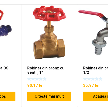
ta DS,
Robinet din bronz cu
Robinet din b
ventil, 1”
1/2
90.17
lei
35.97
lei
 coș
Citește mai mult
Adaugă 