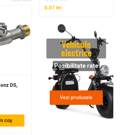
0.07
lei
Vehicule
electrice
Posibilitate rate
ronz DS,
Robinet coltar din
bronz, 1/2 – 3/4
(Nr.8027) (2 buc./set)
Vezi produsele
90.17
lei
în coș
Adaugă în coș