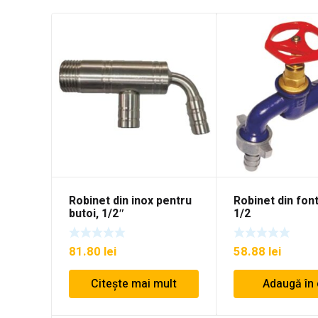
Robinet din inox pentru
Robinet din fon
butoi, 1/2″
1/2
81.80
lei
58.88
lei
Citește mai mult
Adaugă în