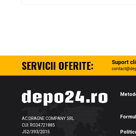
SERVICII OFERITE:
Suport cli
contact@de
Metode
Formul
AC DRAGNE COMPANY SRL
CUI: RO34721885
Politic
J52/393/2015