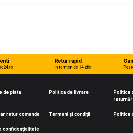
enti
Retur rapid
Gam
po24.ro
In termen de 14 zile
Pest
 de plata
Politica de livrare
Politica
returnăr
ar retur comanda
Termeni și condiții
Politica
a confidențialitate