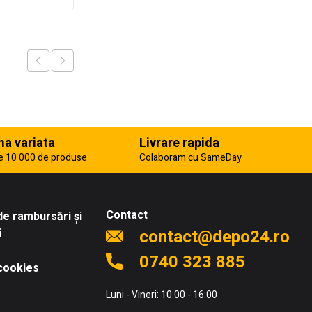
a variata
Livrare rapida
e 10 000 de produse
Colaboram cu SameDay
Contact
 de rambursări și
i
contact@depo24.ro
0740 323 885
 cookies
Luni - Vineri: 10:00 - 16:00