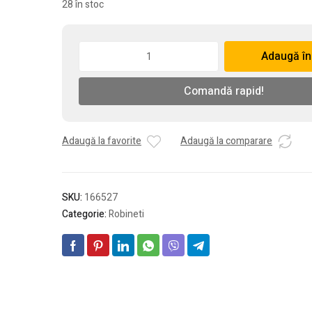
28 în stoc
Cantitate
Adaugă în
Robinet
din
Comandă rapid!
bronz
cu
ventil,
1/2
Adaugă la favorite
Adaugă la comparare
SKU:
166527
Categorie:
Robineti