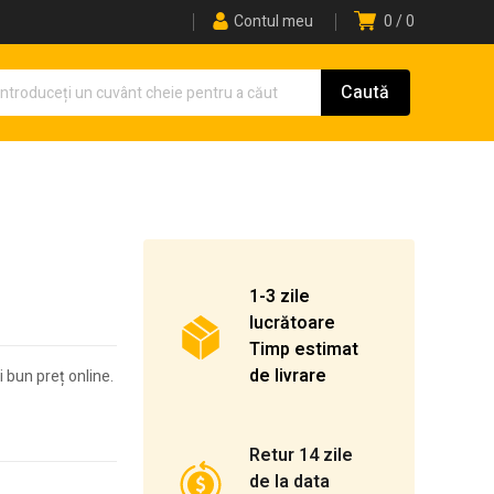
Contul meu
0
0
1-3 zile
lucrătoare
Timp estimat
de livrare
i bun preț online.
Retur 14 zile
de la data