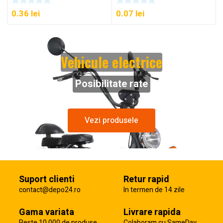
0.36
lei
0.07
lei
Vehicule electrice
Posibilitate rate
Vezi produsele
Suport clienti
Retur rapid
contact@depo24.ro
In termen de 14 zile
Gama variata
Livrare rapida
Peste 10 000 de produse
Colaboram cu SameDay