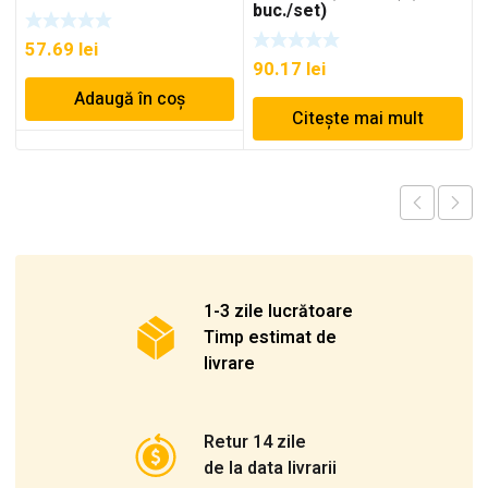
buc./set)
57.69
lei
90.17
lei
Adaugă în coș
Citește mai mult
1-3 zile lucrătoare
Timp estimat de
livrare
Retur 14 zile
de la data livrarii