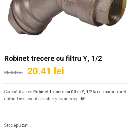
Robinet trecere cu filtru Y, 1/2
Prețul
Prețul
20.41
lei
25.80
lei
inițial
curent
a
este:
Cumpără acum
Robinet trecere cu filtru Y, 1/2
la cel mai bun preț
fost:
20.41 lei.
online. Descoperă calitatea și livrarea rapidă!
25.80 lei.
Stoc epuizat