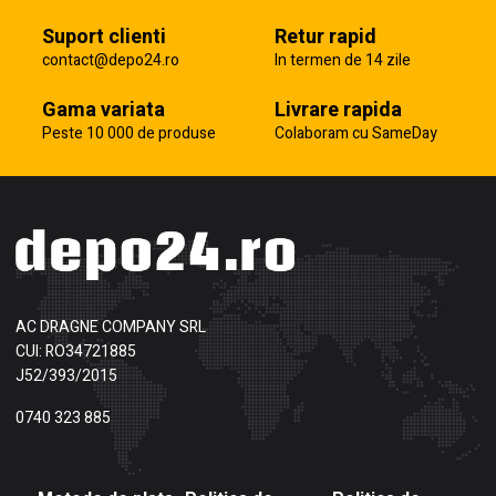
Suport clienti
Retur rapid
contact@depo24.ro
In termen de 14 zile
Gama variata
Livrare rapida
Peste 10 000 de produse
Colaboram cu SameDay
AC DRAGNE COMPANY SRL
CUI: RO34721885
J52/393/2015
0740 323 885