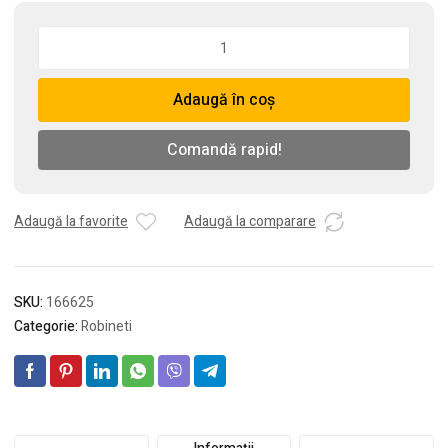
Cantitate
Ventil
din
Adaugă în coș
bronz
pentru
robinet,
Comandă rapid!
3/4"
Adaugă la favorite
Adaugă la comparare
SKU:
166625
Categorie:
Robineti