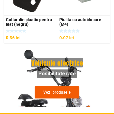
Coltar din plastic pentru
Piulita cu autoblocare
blat (negru)
(M4)
0.36
lei
0.07
lei
Vehicule electrice
Posibilitate rate
Vezi produsele