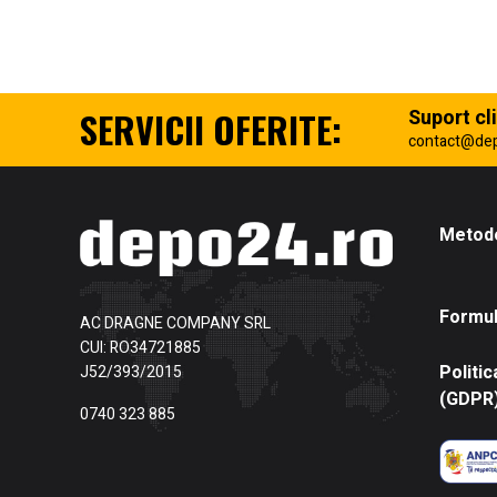
SERVICII OFERITE:
Suport cli
contact@de
Metode
Formul
AC DRAGNE COMPANY SRL
CUI: RO34721885
Politic
J52/393/2015
(GDPR
0740 323 885