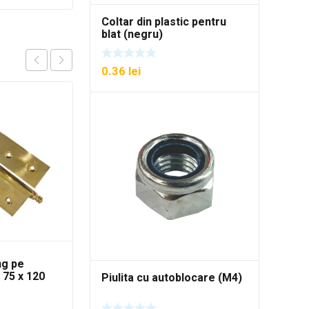
Coltar din plastic pentru
blat (negru)
0.36
lei
ng pe
Balama pentru
 75 x 120
fereastra 140MM x
Piulita cu autoblocare (M4)
40MM (12 buc./cutie)