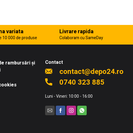
a variata
Livrare rapida
e 10 000 de produse
Colaboram cu SameDay
Contact
 de rambursări și
i
contact@depo24.ro
0740 323 885
 cookies
Luni - Vineri: 10:00 - 16:00