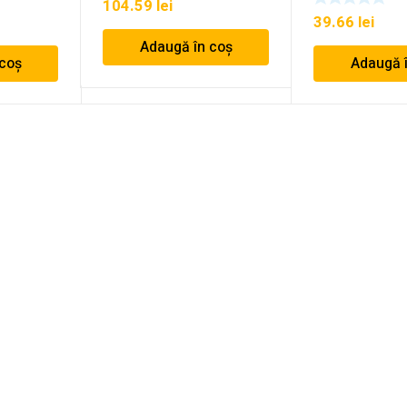
104.59
lei
39.66
lei
Adaugă în coș
 coș
Adaugă 