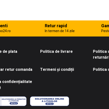
enti
Retur rapid
Gam
po24.ro
In termen de 14 zile
Pest
 de plata
Politica de livrare
Politica
returnăr
ar retur comanda
Termeni și condiții
Politica
a confidențialitate
)