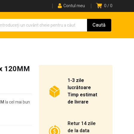
Contul meu
0
0
 x 120MM
1-3 zile
lucrătoare
Timp estimat
de livrare
MM
la cel mai bun
Retur 14 zile
de la data