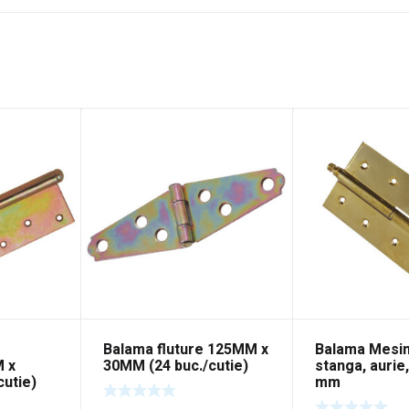
Balama fluture 125MM x
Balama Mesi
M x
30MM (24 buc./cutie)
stanga, aurie,
cutie)
mm