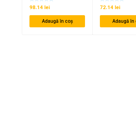
98.14
lei
72.14
lei
Adaugă în coș
Adaugă în